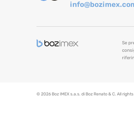
info@bozimex.co
Se pre
consi
riferi
© 2026 Boz IMEX s.a.s. di Boz Renato & C. All righ